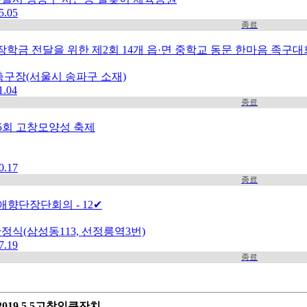
5.05
종료
장학금 전달을 위한 제2회 14개 읍·면 중학교 동문 한마음 족구대
축구장(서울시 송파구 소재)
1.04
종료
5회 고창모양성 축제
0.17
종료
9애향단장단회의 - 12✔
정식(삼성동113, 선정릉역3번)
7.19
종료
2019.5.5고창인큰잔치