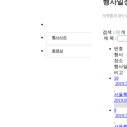
행사일
행사안내
따뜻함과 정이 
행사일정
검색 :
10
개
행사사진
제 목 :
번호
동영상
행사
장소
행사
비고
10
201
서울특
2019.0
9
201
서울특