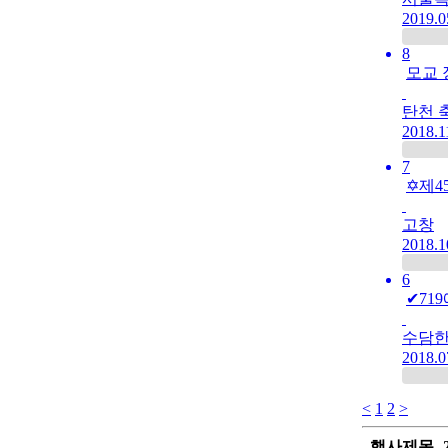
2019.0
8
모교 
탄천 
2018.1
7
✡제4
고창
2018.1
6
✔71
수담한
2018.0
<
1
2
>
행사제목