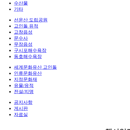
수산물
기타
선운산 도립공원
고인돌 유적
고창읍성
문수사
무장읍성
구시포해수욕장
동호해수욕장
세계문화유산 고인돌
인류문화유산
지정문화재
유물/유적
전설/지명
공지사항
게시판
자료실