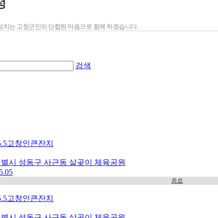
정
넘치는 고창군민의 단합된 마음으로 함께 하겠습니다.
검색
일
9.5.5고창인큰잔치
별시 성동구 사근동 살곶이 체육공원
5.05
종료
9.5.5고창인큰잔치
별시 성동구 사근동 살곶이 체육공원