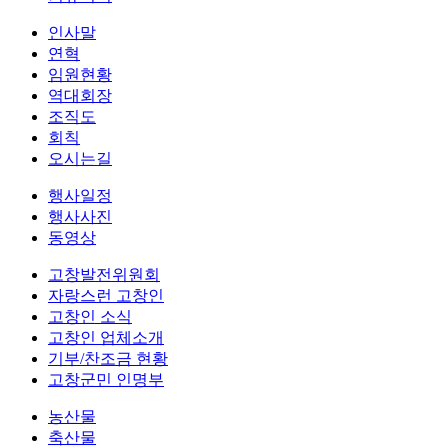
인사말
연혁
임원현황
역대회장
조직도
회칙
오시는길
행사일정
행사사진
동영상
고창발전위원회
자랑스런 고창인
고창인 소식
고창인 업체소개
기부/찬조금 현황
고창군민 인명부
농산물
축산물