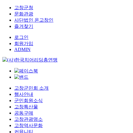
고창군청
문화관광
사단법인 온고창인
즐겨찾기
로그인
회원가입
ADMIN
고창군민회 소개
행사안내
군민회원소식
고창특산물
공동구매
고창관광명소
고창역사문화
커뮤니티