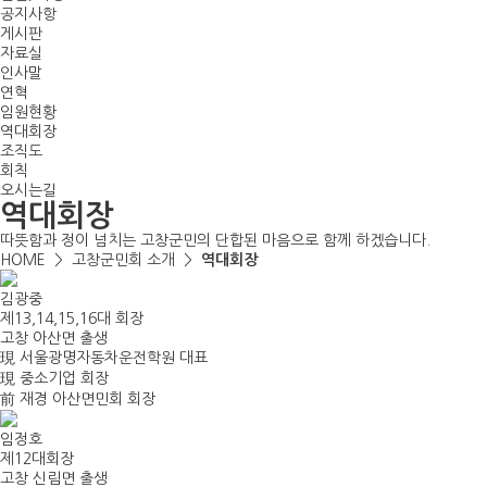
공지사항
게시판
자료실
인사말
연혁
임원현황
역대회장
조직도
회칙
오시는길
역대회장
따뜻함과 정이 넘치는 고창군민의 단합된 마음으로 함께 하겠습니다.
HOME >
고창군민회 소개
>
역대회장
김광중
제13,14,15,16대 회장
고창 아산면 출생
現 서울광명자동차운전학원 대표
現 중소기업 회장
前 재경 아산면민회 회장
임정호
제12대회장
고창 신림면 출생