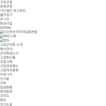
고창군청
문화관광
사단법인 온고창인
즐겨찾기
로그인
회원가입
ADMIN
고창군민회 소개
행사안내
군민회원소식
고창특산물
공동구매
고창관광명소
고창역사문화
커뮤니티
인사말
연혁
임원현황
역대회장
조직도
회칙
오시는길