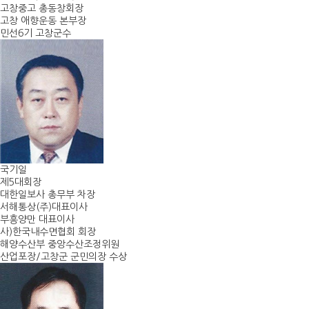
고창중고 총동창회장
고창 애향운동 본부장
민선6기 고창군수
국기일
제5대회장
대한일보사 총무부 차장
서해통상(주)대표이사
부흥양만 대표이사
사)한국내수면협회 회장
해양수산부 중앙수산조정위원
산업포장/고창군 군민의장 수상