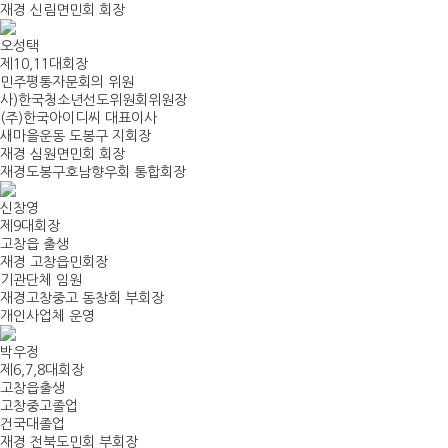
재경 신림면민회 회장
오성택
제10,11대회장
민주평통자문회의 위원
사)한국청소년선도위원회위원장
(주)한국아이디씨 대표이사
새마을운동 도봉구 지회장
재경 심원면민회 회장
재경도봉구호남향우회 통합회장
신창영
제9대회장
고창읍 출생
재경 고창읍민회장
기관단체 임원
재경고창중고 동창회 부회장
개인사업체 운영
박우정
제6,7,8대회장
고창읍출생
고창중고졸업
건국대졸업
재경 전북도민회 부회장