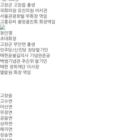
고창군 고창읍 출생
국회의원 유진의원 비서관
서울관광호텔 부회장 역임
고흥유씨 중앙종친회 회장역임
정인명
초대회장
고창군 부안면 출생
민주당/신민당 창당발기인
매헌윤봉길의사 기념관준공
백범기념관 추진위 발기인
매헌 장학재단 이사장
열람원 회장 역임
고창읍
고수면
아산면
무장면
공음면
상하면
해리면
성송면