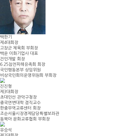
백한기
제4대회장
고창군 체육회 부회장
백운 이화기업사 대표
건민개발 회장
6.25참전피해유족회 회장
국민행동본부 상임위원
비상국민회의운영위원회 부회장
진진형
제3대회장
초대민선 관악구청장
중국연변대학 겸직교수
한중무역교류센터 회장
조순서울시장경제담당특별보좌관
동북아 문화교류협회 부회장
유승석
제2대회장