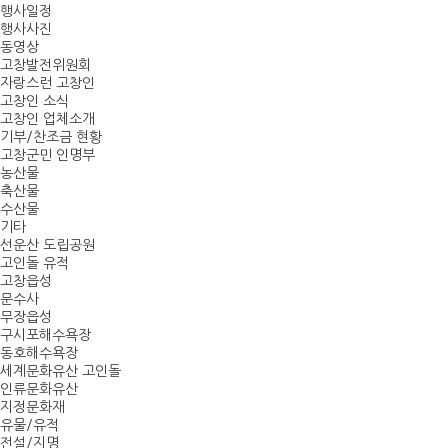
행사일정
행사사진
동영상
고창발전위원회
자랑스런 고창인
고창인 소식
고창인 업체소개
기부/찬조금 현황
고창군민 인명부
농산물
축산물
수산물
기타
선운산 도립공원
고인돌 유적
고창읍성
문수사
무장읍성
구시포해수욕장
동호해수욕장
세계문화유산 고인돌
인류문화유산
지정문화재
유물/유적
전설/지명