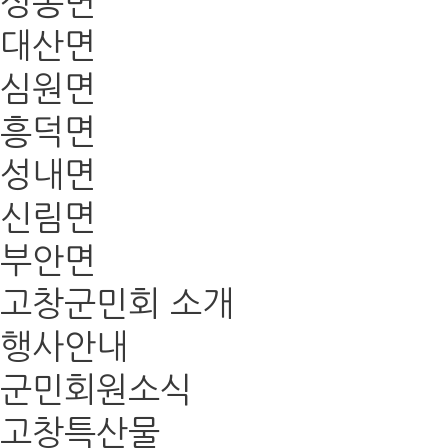
성송면
대산면
심원면
흥덕면
성내면
신림면
부안면
고창군민회 소개
행사안내
군민회원소식
고창특산물