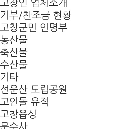
고창인 업체소개
기부/찬조금 현황
고창군민 인명부
농산물
축산물
수산물
기타
선운산 도립공원
고인돌 유적
고창읍성
문수사