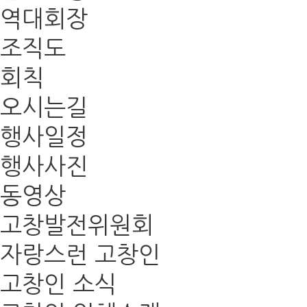
역대회장
조직도
회칙
오시는길
행사일정
행사사진
동영상
고창발전위원회
자랑스런 고창인
고창인 소식