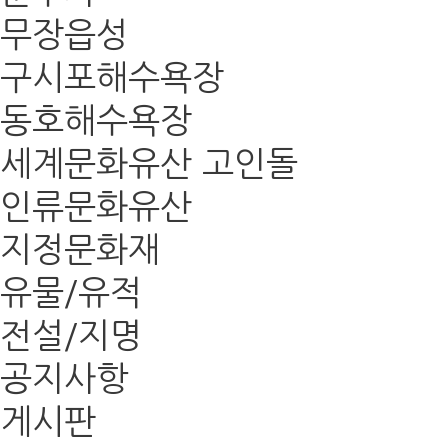
무장읍성
구시포해수욕장
동호해수욕장
세계문화유산 고인돌
인류문화유산
지정문화재
유물/유적
전설/지명
공지사항
게시판