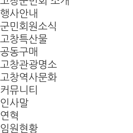
고창군민회 소개
행사안내
군민회원소식
고창특산물
공동구매
고창관광명소
고창역사문화
커뮤니티
인사말
연혁
임원현황