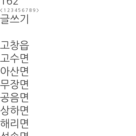
162
<
1
2
3
4
5
6
7
8
9
>
글쓰기
고창읍
고수면
아산면
무장면
공음면
상하면
해리면